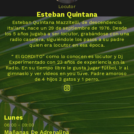
Locutor
Esteban Quintana
Esteban Quintana Mazzitelli, de descendencia
Italiana, nace un 29 de septiembre de 1976. Desde
los 5 años jugaba a ser locutor, grabándose con una
radio casetera, siguiéndole los pasos a su padre
quien era locutor en esa época.
“ El GORDITO” como lo conocen es locutor y Dj
Experimentado con 23 años de experiencia en la
Radio. En su tiempo libre le gusta jugar fútbol, ir al
gimnasio y ver videos en you tuve. Padre amoroso
de 4 hijos 3 gatos y 1 perro.
Lunes
06:00 - 09:00
Mañanas De Adrenalina